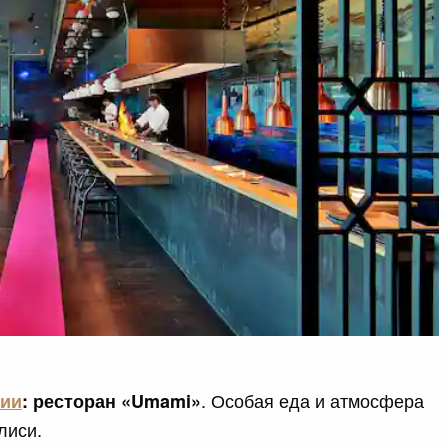
. Особая еда и атмосфера
зии
: ресторан «Umami»
лиси.