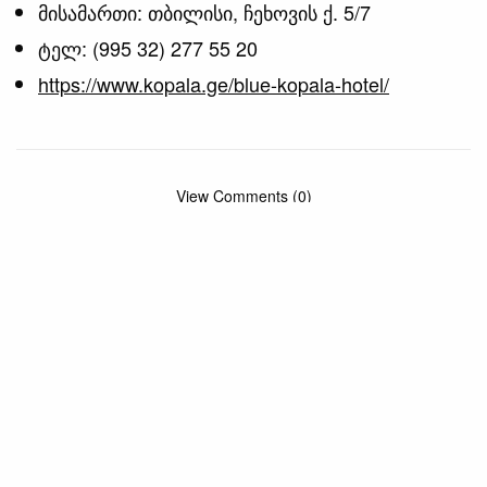
მისამართი: თბილისი, ჩეხოვის ქ. 5/7
ტელ: (995 32) 277 55 20
https://www.kopala.ge/blue-kopala-hotel/
View Comments (0)
RELATED POSTS
ᲡᲐᲡᲢᲣᲛᲠᲝᲔᲑᲘ ᲓᲐ ᲰᲝᲡᲢᲔᲚᲔᲑᲘ
ᲡᲐᲡᲢᲣᲛᲠᲝᲔᲑᲘ ᲓᲐ ᲰᲝᲡᲢᲔᲚᲔᲑᲘ
სასტუმრო “თბილისი
სასტუმრო “რედისონ ბლუ
მარიოტი”
ივერია”