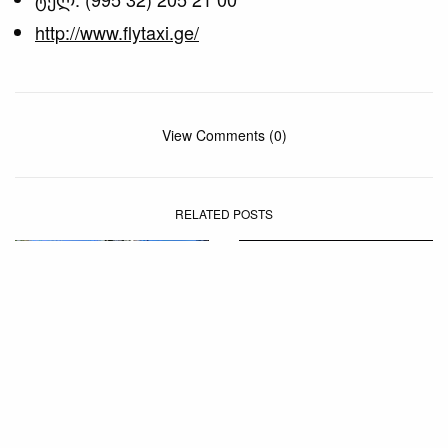
http://www.flytaxi.ge/
View Comments (0)
RELATED POSTS
ᲡᲐᲡᲢᲣᲛᲠᲝᲔᲑᲘ ᲓᲐ ᲰᲝᲡᲢᲔᲚᲔᲑᲘ