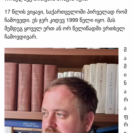
17 წლის ვიყავი, საქართველოში პირველად რომ
ჩამოვედი. ეს ჯერ კიდევ 1999 წელი იყო. მას
შემდეგ ყოველ ერთ ან ორ წელიწადში ერთხელ
ჩამოვდივარ.
მ
ა
შ
ი
ნ
ა
რ
ა
ფ
რ
ი