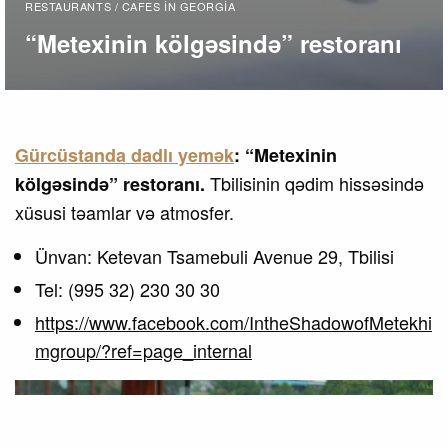
RESTAURANTS / CAFES IN GEORGIA
“Metexinin kölgəsində” restoranı
Gürcüstanda dadlı yemək
: “Metexinin
Tbilisinin qədim hissəsində
kölgəsində” restoranı.
xüsusi təamlar və atmosfer.
Ünvan: Ketevan Tsamebuli Avenue 29, Tbilisi
Tel: (995 32) 230 30 30
https://www.facebook.com/IntheShadowofMetekhi
mgroup/?ref=page_internal